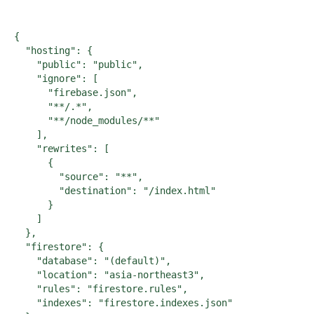
{

  "hosting": {

    "public": "public",

    "ignore": [

      "firebase.json",

      "**/.*",

      "**/node_modules/**"

    ],

    "rewrites": [

      {

        "source": "**",

        "destination": "/index.html"

      }

    ]

  },

  "firestore": {

    "database": "(default)",

    "location": "asia-northeast3",

    "rules": "firestore.rules",

    "indexes": "firestore.indexes.json"
