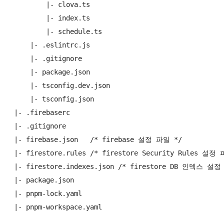
         |- clova.ts

         |- index.ts

         |- schedule.ts

     |- .eslintrc.js

     |- .gitignore

     |- package.json

     |- tsconfig.dev.json

     |- tsconfig.json

 |- .firebaserc

 |- .gitignore

 |- firebase.json   /* firebase 설정 파일 */

 |- firestore.rules /* firestore Security Rules 설정 
 |- firestore.indexes.json /* firestore DB 인덱스 설정
 |- package.json

 |- pnpm-lock.yaml

 |- pnpm-workspace.yaml