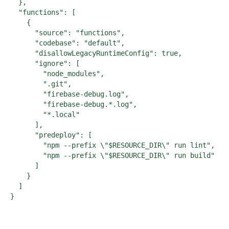
  },

  "functions": [

    {

      "source": "functions",

      "codebase": "default",

      "disallowLegacyRuntimeConfig": true,

      "ignore": [

        "node_modules",

        ".git",

        "firebase-debug.log",

        "firebase-debug.*.log",

        "*.local"

      ],

      "predeploy": [

        "npm --prefix \"$RESOURCE_DIR\" run lint",

        "npm --prefix \"$RESOURCE_DIR\" run build"

      ]

    }

  ]

}