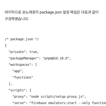
마지막으로 모노레포의 package.json 설정 파일은 다음과 같이
구성하였습니다.
/* package.json */

{

  "private": true,

  "packageManager": "pnpm@10.18.0",

  "workspaces": [

    "app",

    "functions"

  ],

  "scripts": {

    "proxy": "node scripts/setup-proxy.js",

    "serve": "firebase emulators:start --only function