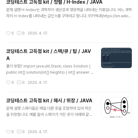
코딩테스트 고득점 kit / 정렬 / H-Index / JAVA
담긴 배열 reserve가 매개변수로 주어질 때, 체육수업을 들을 수 있는 학생의 최댓
글 내용
값을 return 하도록 solution 함수를..
문제 설명 H-Index는 과학자의 생산성과 영향력을 나타내는 지표입니다. 어느 과학
자의 H-Index를 나타내는 값인 h를 구하려고 합니다. 위키백과(https://en.wikip
edia.org/wiki/H-index)에 따르면, H-Index는 다음과 같이 구합니다. 어떤 과학
자가 발표한 논문 n편 중, h번 이상 인용된 논문이 h편 이상이고 나머지 논문이 h번
작성시간
0
0
2020. 4. 17.
이하 인용되었다면 h의 최댓값이 이 과학자의 H-Index입니다. 어떤 과학자가 발표
한 논문의 인용 횟수를 담은 배열 citations가 매개변수로 주어질 때, 이 과학자의 H
-Index를 return 하도록 solution 함수를 작성해주세요. 제한사항 과학자가 발표
코딩테스트 고득점 kit / 스택/큐 / 탑 / JAV
한 논문의 수는 1편 이상 1,000편 이하입니다. 논문별 인용 횟수는 0회..
A
글 내용
풀이 방법1 import java.util.Stack; class Solution {
public int[] solution(int[] heights) { int[] answer =
new int[heights.length]; Stack stack = new Stack
작성시간
0
0
2020. 4. 17.
(); for(int height : heights) { stack.push(height); }
while(!stack.isEmpty()) { int height = stack.pop();
for(int i=stack.size(); i>=0; i--) { if(height < heigh
코딩테스트 고득점 kit / 해시 / 위장 / JAVA
ts[i] ) { answer[stack.size()] = i+1; break; } } } ret
글 내용
문제 설명 스파이들은 매일 다른 옷을 조합하여 입어 자신
urn answer; } } 문제의 취지대로 스택으로 접근한 ..
을 위장합니다. 예를 들어 스파이가 가진 옷이 아래와 같고
오늘 스파이가 동그란 안경, 긴 코트, 파란색 티셔츠를 입었
다면 다음날은 청바지를 추가로 입거나 동그란 안경 대신
작성시간
0
0
2020. 4. 17.
검정 선글라스를 착용하거나 해야 합니다. 종류이름 얼굴