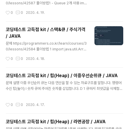
0/lessons/42587 풀이방법1 - Queue 2개 사용 imp
ort java.util.Queue; import java.util.LinkedList; im
작성시간
0
0
2020. 4. 19.
port java.util.Arrays; class Solution { public int s
olution(int[] priorities, int location) { int answer =
0; Queue indexQ = new LinkedList(); Queue valu
코딩테스트 고득점 kit / 스택&큐 / 주식가격
eQ = new LinkedList(); for(int i=0; i
/ JAVA
글 내용
문제 https://programmers.co.kr/learn/courses/3
0/lessons/42584 풀이방법 1 import java.util.Array
Deque; import java.util.Deque; class Stock { priv
작성시간
0
0
2020. 4. 18.
ate int index; private int stock; public int getInde
x() { return index; } public void setIndex(int inde
x) { this.index = index; } public int getStock() { re
코딩테스트 고득점 kit / 힙(Heap) / 이중우선순위큐 / JAVA
turn stock; } public void setStock(int stock) { thi
글 내용
문제 설명 이중 우선순위 큐는 다음 연산을 할 수 있는 자료구조를 말합니다. 명령어
s.stock = stock; } } class Solution { public int[] s
수신 탑(높이) I 숫자 큐에 주어진 숫자를 삽입합니다. D 1 큐에서 최댓값을 삭제합니
o..
다. D -1 큐에서 최솟값을 삭제합니다. 이중 우선순위 큐가 할 연산 operations가
매개변수로 주어질 때, 모든 연산을 처리한 후 큐가 비어있으면 [0,0] 비어있지 않으
작성시간
0
0
2020. 4. 17.
면 [최댓값, 최솟값]을 return 하도록 solution 함수를 구현해주세요. 제한사항 op
erations는 길이가 1 이상 1,000,000 이하인 문자열 배열입니다. operations의
원소는 큐가 수행할 연산을 나타냅니다. 원소는 “명령어 데이터” 형식으로 주어집니
코딩테스트 고득점 kit / 힙(Heap) / 라면공장 / JAVA
다.- 최댓값/최솟값을 삭제하는 연산에서 최댓값/최솟값이 둘 이상인 경우, 하나만
글 내용
삭제합..
문제 설명 라면 공장에서는 하루에 밀가루를 1톤씩 사용합니다. 원래 밀가루를 공급