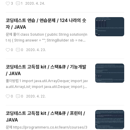
작성시간
3
1
2020. 4. 24.
y(); LinkedList list = new LinkedList(); for(int i=0;
i
코딩테스트 연습 / 연습문제 / 124 나라의 숫
자 / JAVA
글 내용
문제 풀이 class Solution { public String solution(in
t n) { String answer = ""; StringBuilder sb = new
StringBuilder(); char[] num = {52,49,50}; //4,1,2 w
작성시간
0
0
2020. 4. 23.
hile(n > 0){ sb.insert(0,num[n%3]); n = (n - 1) / 3;
} answer = String.valueOf(sb); return answer; } }
이 문제는 약간의 응용력이 들어간 문제이기 때문에 접근
코딩테스트 고득점 kit / 스택&큐 / 기능개발
방법에 주의해야 합니다. 평소에 2진수 변환 같은 문제를
/ JAVA
풀어보지 못한 사람은 잘 생각하지 않으면 어려울 수도 있
글 내용
는 문제입니다. 저 같은 경우에는 처음에 n을 log로 나누려
풀이방법 1 import java.util.ArrayDeque; import jav
고 했는데 Math.log3()이 ..
a.util.ArrayList; import java.util.Deque; import jav
a.util.List; class Solution { public int[] solution(int
작성시간
0
0
2020. 4. 22.
[] progresses, int[] speeds) { int[] answer = {}; D
eque q = new ArrayDeque(); List l = new ArrayLi
st(); for(int i=0; i
코딩테스트 고득점 kit / 스택&큐 / 프린터 /
JAVA
글 내용
문제 https://programmers.co.kr/learn/courses/3