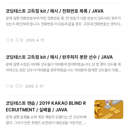
동그란 안경, 검정 선글라스 상의 파란색 티셔츠 하의 청바
지 겉옷 긴 코트 스파이가 가진 의상들이 담긴 2차원 배열
코딩테스트 고득점 kit / 해시 / 전화번호 목록 / JAVA
clothes가 주어질 때 서로 다른 옷의 조합의 수를 return
글 내용
하도록 solution 함수를 작성해주세요. 제한사항 clothe
문제 설명 전화번호부에 적힌 전화번호 중, 한 번호가 다른 번호의 접두어인 경우가
s의 각 행은 [의상의 이름, 의상의 종류]로 이루어져 있습
있는지 확인하려 합니다. 전화번호가 다음과 같을 경우, 구조대 전화번호는 영석이의
니다. 스파이가 가진 의상의 수는 1개 이상 30개 이하입니
전화번호의 접두사입니다. 구조대 : 119 박준영 : 97 674 223 지영석 : 11 9552 4
다. 같은 이름을 가진 의상은 존재하지 않습니다. clothe..
421 전화번호부에 적힌 전화번호를 담은 배열 phone_book 이 solution 함수의
작성시간
0
0
2020. 4. 17.
매개변수로 주어질 때, 어떤 번호가 다른 번호의 접두어인 경우가 있으면 false를 그
렇지 않으면 true를 return 하도록 solution 함수를 작성해주세요. 제한 사항 pho
ne_book의 길이는 1 이상 1,000,000 이하입니다. 각 전화번호의 길이는 1 이상
코딩테스트 고득점 kit / 해시 / 완주하지 못한 선수 / JAVA
20 이하입니다. 입출력 예제 phone_book return [119, 976..
글 내용
문제 설명 수많은 마라톤 선수들이 마라톤에 참여하였습니다. 단 한 명의 선수를 제
외하고는 모든 선수가 마라톤을 완주하였습니다. 마라톤에 참여한 선수들의 이름이
담긴 배열 participant와 완주한 선수들의 이름이 담긴 배열 completion이 주어
질 때, 완주하지 못한 선수의 이름을 return 하도록 solution 함수를 작성해주세요.
작성시간
0
1
2020. 4. 17.
제한사항 마라톤 경기에 참여한 선수의 수는 1명 이상 100,000명 이하입니다. co
mpletion의 길이는 participant의 길이보다 1 작습니다. 참가자의 이름은 1개 이
상 20개 이하의 알파벳 소문자로 이루어져 있습니다. 참가자 중에는 동명이인이 있
코딩테스트 연습 / 2019 KAKAO BLIND R
을 수 있습니다. 입출력 예 participant completion return [leo, kiki, ..
ECRUITMENT / 실패율 / JAVA
글 내용
문제 설명 실패율 슈퍼 게임 개발자 오렐리는 큰 고민에 빠
졌다. 그녀가 만든 프랜즈 오천성이 대성공을 거뒀지만, 요
즘 신규 사용자의 수가 급감한 것이다. 원인은 신규 사용자