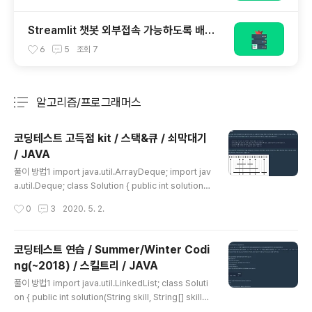
활용)
Streamlit 챗봇 외부접속 가능하도록 배포
하기 - 네이버클라우드 활용
6
5
조회
7
알고리즘/프로그래머스
분류 전체보기
주요 글 목록
코딩테스트 고득점 kit / 스택&큐 / 쇠막대기
/ JAVA
글 내용
풀이 방법1 import java.util.ArrayDeque; import jav
a.util.Deque; class Solution { public int solution(S
tring arrangement) { int answer = 0; Deque stac
작성시간
0
3
2020. 5. 2.
k = new ArrayDeque(); char[] c = arrangement.t
oCharArray(); for(int i=0; i
코딩테스트 연습 / Summer/Winter Codi
ng(~2018) / 스킬트리 / JAVA
글 내용
풀이 방법1 import java.util.LinkedList; class Soluti
on { public int solution(String skill, String[] skill_t
rees) { int answer = 0; char[] s = skill.toCharArra