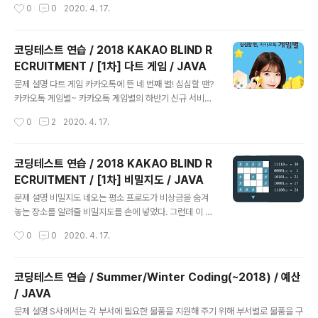
작성시간
0
0
2020. 4. 17.
와 기존 사용자 사이에 스테이지 차이가 너무 큰 것이 문제
였다. 이 문제를 어떻게 할까 고민 한 그녀는 동적으로 게임
시간을 늘려서 난이도를 조절하기로 했다. 역시 슈퍼 개발
코딩테스트 연습 / 2018 KAKAO BLIND R
자라 대부분의 로직은 쉽게 구현했지만, 실패율을 구하는
ECRUITMENT / [1차] 다트 게임 / JAVA
부분에서 위기에 빠지고 말았다. 오렐리를 위해 실패율을
글 내용
구하는 코드를 완성하라. 실패율은 다음과 같이 정의한다.
문제 설명 다트 게임 카카오톡에 뜬 네 번째 별! 심심할 땐?
스테이지에 도달했으나 아직 클리어하지 못한 플레이어의
카카오톡 게임별~ 카카오톡 게임별의 하반기 신규 서비스
수 / 스테이지에 도달한 플레이어 수 전체 스테이지의 개수
로 다트 게임을 출시하기로 했다. 다트 게임은 다트판에 다
작성시간
0
2
2020. 4. 17.
N, 게임을 이용하는 사용자가 현재 멈춰있는 스테이지의
트를 세 차례 던져 그 점수의 합계로 실력을 겨루는 게임으
번호가 담긴 배열 stages가..
로, 모두가 간단히 즐길 수 있다. 갓 입사한 무지는 코딩 실
력을 인정받아 게임의 핵심 부분인 점수 계산 로직을 맡게
코딩테스트 연습 / 2018 KAKAO BLIND R
되었다. 다트 게임의 점수 계산 로직은 아래와 같다. 다트
ECRUITMENT / [1차] 비밀지도 / JAVA
게임은 총 3번의 기회로 구성된다. 각 기회마다 얻을 수 있
글 내용
는 점수는 0점에서 10점까지이다. 점수와 함께 Single
문제 설명 비밀지도 네오는 평소 프로도가 비상금을 숨겨
(S), Double(D), Triple(T) 영역이 존재하고 각 영역 당
놓는 장소를 알려줄 비밀지도를 손에 넣었다. 그런데 이 비
첨 시 점수에서 1제곱, 2제곱, 3제곱 (점수1 , 점수2 , 점수
밀지도는 숫자로 암호화되어 있어 위치를 확인하기 위해서
작성시간
0
0
2020. 4. 17.
3 )으로 계산된다. 옵션으로 스타상(*) ,..
는 암호를 해독해야 한다. 다행히 지도 암호를 해독할 방법
을 적어놓은 메모도 함께 발견했다. 지도는 한 변의 길이가
n인 정사각형 배열 형태로, 각 칸은 공백(" ) 또는벽(#") 두
코딩테스트 연습 / Summer/Winter Coding(~2018) / 예산
종류로 이루어져 있다. 전체 지도는 두 장의 지도를 겹쳐서
/ JAVA
얻을 수 있다. 각각 지도 1과 지도 2라고 하자. 지도 1 또는
글 내용
지도 2 중 어느 하나라도 벽인 부분은 전체 지도에서도 벽
문제 설명 S사에서는 각 부서에 필요한 물품을 지원해 주기 위해 부서별로 물품을 구