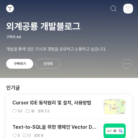
검색하기
티스토리
외계공룡 개발블로그
구독자
66
개발을 통해 얻은 지식과 경험을 공유하고 소통하고 싶습니다.
구독하기
방명록
신고하기 레이어
열기
인기글
Cursor IDE 동작원리 및 설치, 사용방법
59
18
조회
53
Text-to-SQL을 위한 랭체인 Vector DBL
ess 환경 구축하기(ClovaXEmbeddings
5
0
조회
8