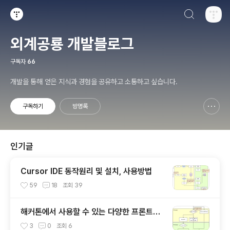
검색하기
티스토리
외계공룡 개발블로그
구독자
66
개발을 통해 얻은 지식과 경험을 공유하고 소통하고 싶습니다.
구독하기
방명록
신고하기 레이어
열기
인기글
Cursor IDE 동작원리 및 설치, 사용방법
59
18
조회
39
해커톤에서 사용할 수 있는 다양한 프론트엔
드(react, next) 빌드 및 배포 방법
3
0
조회
6