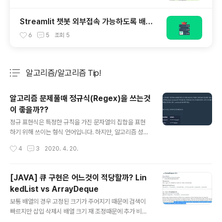
Streamlit 챗봇 외부접속 가능하도록 배포
하기 - 네이버클라우드 활용
6
5
조회
5
알고리즘/알고리즘 Tip!
분류 전체보기
주요 글 목록
알고리즘 문제풀때 정규식(Regex)을 쓰는것
이 좋을까??
글 내용
정규 표현식은 특정한 규칙을 가진 문자열의 집합을 표현
하기 위해 쓰이는 형식 언어입니다. 하지만, 알고리즘 성능
에는 그다지 좋지가 않습니다. 그 이유는 "백트래킹" 때문
작성시간
4
3
2020. 4. 20.
입니다. 정규식은 왼쪽에서 오른쪽으로 탐색을 하는데 10
0% 매칭 되지 않으면 다시 뒤로 되돌아가면서 매칭을 시
도합니다. 이를 백트래킹이라고 합니다. 자바 같은 경우에
[JAVA] 큐 구현은 어느것이 적당할까? Lin
는 심지어 컴파일 작업을 거쳐야지만 사용이 가능합니다.
kedList vs ArrayDeque
Pattern.compile("ABC").matcher(s).find() s.conta
글 내용
ins("ABC") 다음 두 코드 중 어느 게 더 빠를까요?? 전자
보통 배열의 경우 고정된 크기가 주어지기 때문에 검색이
는 컴파일하고 (상대적으로) 복잡한 정규 표현식을 반복하
빠르지만 삽입 삭제시 배열 크기 재 조정때문에 추가 비용
므로 단순히 일련의 문자를 찾는 후자가 조금 더 빠릅니다.
및 연산이 발생합니다. 그리고 공간 비효율성과 배열의 재