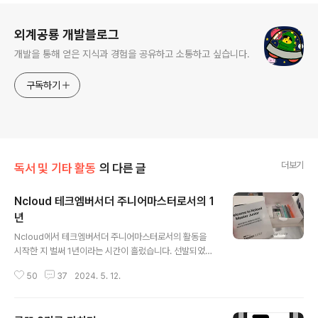
로그 정보
외계공룡 개발블로그
개발을 통해 얻은 지식과 경험을 공유하고 소통하고 싶습니다.
구독하기
더보기
독서 및 기타 활동
의 다른 글
Ncloud 테크엠버서더 주니어마스터로서의 1
년
글 내용
Ncloud에서 테크엠버서더 주니어마스터로서의 활동을
시작한 지 벌써 1년이라는 시간이 흘렀습니다. 선발되었을
당시의 기억을 되살려보면, 커뮤니티에서 멀리서만 볼 수
50
37
2024. 5. 12.
있었던 유명한 테크리더분들과 직접 소통하고 함께 활동할
수 있다는 사실에 굉장히 설레었던 기억이 떠오르는데요.
벌써 1년이라는 시간이 흘렀다니 기분이 참 묘한 것 같습니