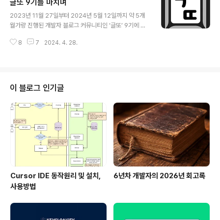
글또 9기를 마치며
다. 주니어마스터로 활동하다보면 많은 분들께서 Ncloud
글 내용
테크엠버서더 마스터는 어떤 활동을 하는지에 대해 많은
2023년 11월 27일부터 2024년 5월 12일까지 약 5개
질문과 궁금증을 받았습니다. 그때마다 Ncloud 서비스를
월가량 진행된 개발자 블로그 커뮤니티인 ‘글또’ 9기에 대
직접 사용해 보고 컨텐츠를 작성하는 일을 하고 있다고 간
해 회고해보려고 합니다. 지난 기수인 8기 때도 재밌게 참
단하게만 설명을 드렸는데 사실 Ncloud 테크엠버서더 마
8
7
2024. 4. 28.
여했었던 경험이 있었기 때문에 9기도 망설임 없이 지원을
스터로 있으면 그보다 더 많은 일들과 경험을 할 수 있게 되
했었는데요. 이번 기수에서도 활발한 활동을 바탕으로 재
고 다양한 혜택들도 받을 수 있습니..
밌으면서도 뿌듯했던 시기를 보낼 수 있었습니다. 글또에
참여하면 가장 좋았던 점으로 저는 꾸준한 글쓰기 습관을
들일 수 있고 참여하시는 멤버분들의 글을 읽으면서 함께
이 블로그 인기글
성장해 나갈 수 있다는 점을 꼽을 것 같은데요. 사실 글쓰기
활동 이외에도 추가적으로 글또 내에 존재하는 다양한 서
브 채널들을 적극적으로 활용하시면 조금 더 재밌게 보내
실 수 있습니다. 지난 기수에는 블로그 글을 써야하는 이유
와 목표를 찾기 위해 참여했다면 ..
Cursor IDE 동작원리 및 설치,
6년차 개발자의 2026년 회고록
사용방법