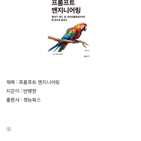
제목 : 프롬프트 엔지니어링
지은이 : 반병현
출판사 : 생능북스
(새창열림)