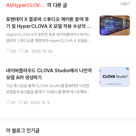
더보기
AI/HyperCLOVAX
의 다른 글
포텐데이 X 클로바 스튜디오 해커톤 참여 후
기 및 HyperCLOVA X 모델 적용 수상작 소
글 내용
개
HyperCLOVA X가 등장한 후로 네이버클라우드에서는
클로바 스튜디오를 개편하여 HyperCLOVA X 모델을 사
용자들이 직접 가공해서 사용할 수 있도록 외부 기업들에
65
26
2023. 12. 26.
게 클로즈베타로 공개하였습니다. 하지만 안타깝게도 현재
클로즈베타 신청은 기업에 한정하여 받고 있어 개인으로는
클로바 스튜디오를 사용할 수 없도록 되어있는데요. 이번
네이버클라우드 CLOVA Studio에서 나만의
에 비사이드와 네이버클라우드의 콜라보 해커톤인 포텐데
이 X 클로바 스튜디오가 열리게 되어서 이번 해커톤을 한
모델 API 생성하기
글 내용
정으로 HyperCLOVA X 모델을 사용해 볼 수 있는 기회
지난 포스팅을 통해 CLOVA Studio를 활용하면 다양한
가 생겼습니다. 마침 회사에서도 관심 갖고 있는 사업이고
모델들과 옵션들을 플레이그라운드를 통해 테스트해보고
저도 이 기회를 놓치고 싶지 않아서 바쁜 스케줄을 쪼개서
활용해 볼 수 있다는 사실을 알 수 있었는데요. 이번 포스팅
해커톤 참여를 신청했습니다. 포텐데이 X 클로바 스튜디오
41
23
2023. 12. 5.
에서는 플레이그라운드 내부에서만 테스트 해보는 것이 아
해커톤에 참여하면서 HyperCLOVA..
니라 나만의 프로젝트 또는 외부 서비스에서 CLOVA Stu
dio 모델을 직접 호출하여 사용할 수 있도록 API를 생성해
보는 방법에 대해 알아보도록 하겠습니다. 🧺 API 만드는
방법 및 종류API를 만드는 방법에 대해 결론부터 말씀드리
이 블로그 인기글
자면 테스트 앱을 생성해야 합니다. 테스트 앱을 생성하시