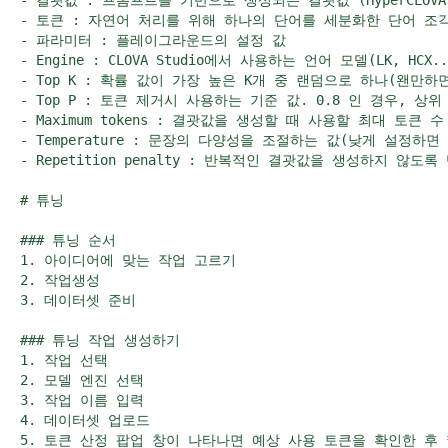
- 결괏값 : 프롬프트를 기반으로 생성되는 결괏값 (HyperCL
- 토큰 : 자연어 처리를 위해 하나의 단어를 세분화한 단어 조각(
- 파라미터 : 플레이그라운드의 설정 값

- Engine : CLOVA Studio에서 사용하는 언어 모델(LK, HCX..)
- Top K : 확률 값이 가장 높은 K개 중 랜덤으로 하나(왠만하면
- Top P : 토큰 제거시 사용하는 기준 값. 0.8 인 경우, 상
- Maximum tokens : 결괏값을 생성할 때 사용할 최대 토큰 수
- Temperature : 문장의 다양성을 조절하는 값(낮게 설정하
- Repetition penalty : 반복적인 결괏값을 생성하지 않
# 튜닝

### 튜닝 순서

1. 아이디어에 맞는 작업 고르기

2. 작업생성

3. 데이터셋 준비

### 튜닝 작업 생성하기

1. 작업 선택

2. 모델 엔진 선택

3. 작업 이름 입력

4. 데이터셋 업로드

5. 토큰 산정 팝업 창이 나타나면 예상 사용 토큰을 확인한 후 *