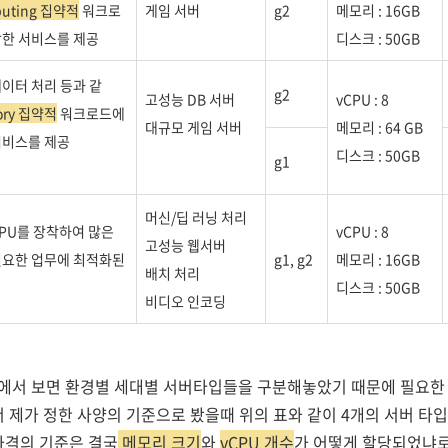
uting 집약적
워크로
게임 서버
g2
메모리 : 16GB
합한 서비스를 제공
디스크 : 50GB
이터 처리 등과 같
g2
고성능 DB 서버
vCPU : 8
ory 집약적
워크로드에
대규모 게임 서버
메모리 : 64 GB
서비스를 제공
디스크 : 50GB
g1
머신/딥 러닝 처리
PU를 장착하여 많은
vCPU : 8
고성능 웹서버
필요한 업무에 최적화된
g1, g2
메모리 : 16GB
배치 처리
디스크 : 50GB
비디오 인코딩
에서 보면 환경별 세대별 서버타입들을 구분해놓았기 때문에 필요한
서
제가 정한 사양의 기준으로 봤을때 위의 표와 같이 4개의 서버 타
가격의 기준은 결국
메모리 크기
와
vCPU 개수
가 어떻게 할당되었냐로