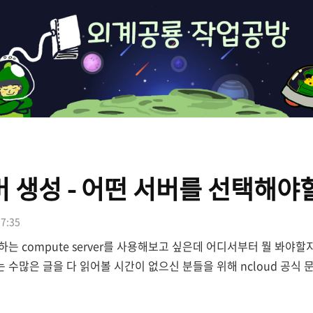
외
계
공
룡
개
서버 생성 - 어떤 서버를 선택해야
발
블
17:35
로
는 compute server를 사용해보고 싶은데 어디서부터 뭘 봐야할
수많은 글을 다 읽어볼 시간이 없으신 분들을 위해 ncloud 공식 
그