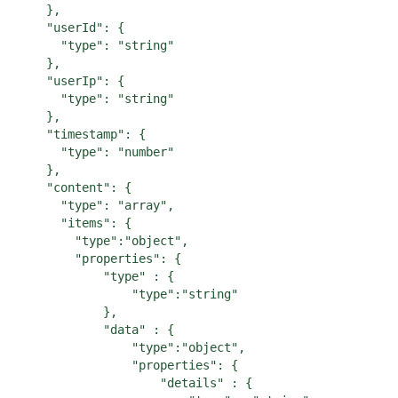
    },

    "userId": {

      "type": "string"

    },

    "userIp": {

      "type": "string"

    },

    "timestamp": {

      "type": "number"

    },

    "content": {

      "type": "array",

      "items": {

        "type":"object",

        "properties": {

            "type" : {

                "type":"string"

            },

            "data" : {

                "type":"object",

                "properties": {

                    "details" : {
