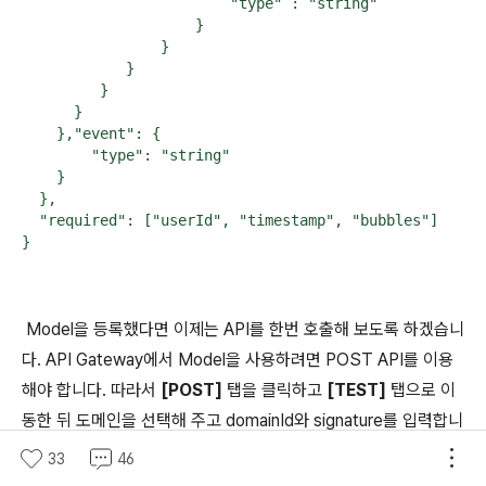
                        "type" : "string"

                    }

                }

            }

         }

      }

    },"event": {

        "type": "string"

    }

  },

  "required": ["userId", "timestamp", "bubbles"]

}
Model을 등록했다면 이제는 API를 한번 호출해 보도록 하겠습니
다. API Gateway에서 Model을 사용하려면 POST API를 이용
해야 합니다. 따라서
[POST]
탭을 클릭하고
[TEST]
탭으로 이
동한 뒤 도메인을 선택해 주고 domainId와 signature를 입력합니
다. domainId와 signature는 앞서 Custom 연동할 때 생성한 Inv
33
46
okeURL의 엔드포인트에서 확인할 수 있습니다.