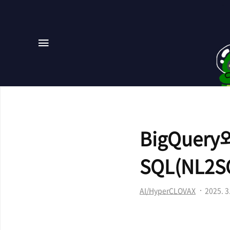
메뉴
BigQuer
SQL(NL2
AI/HyperCLOVAX
2025. 3