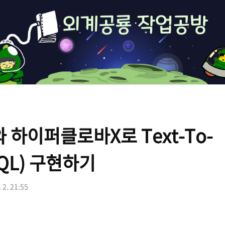
외
계
공
룡
개
y와 하이퍼클로바X로 Text-To-
발
블
SQL) 구현하기
로
. 2. 21:55
그